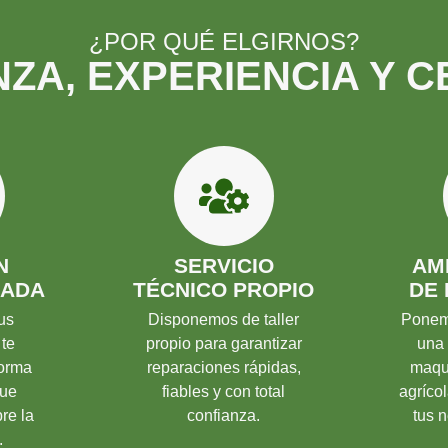
¿POR QUÉ ELGIRNOS?
ZA, EXPERIENCIA Y 
N
SERVICIO
AM
ZADA
TÉCNICO PROPIO
DE
us
Disponemos de taller
Ponemo
 te
propio para garantizar
una 
orma
reparaciones rápidas,
maqui
que
fiables y con total
agrícol
re la
confianza.
tus 
.